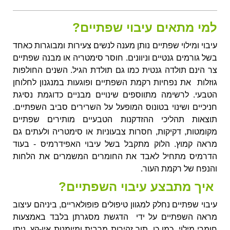
למי מתאים עיבוי שפתיים?
עיבוי ומילוי שפתיים נותן מענה לנשים צעירות ומבוגרות כאחד
בשל גורמים גנטיים וניוונים. חוסר סימטריה או מבנה שפתיים
צר הינם תולדה גנטית כמו גם תולדת הגיל. השנים החולפות
גוזלות את נפחיות רקמת השפתיים ופוגעות במנגנון לחלוחן
הטבעי. לרשימה מתווספים שינויים מבניים כדוגמת נסיגת
חניכיים ושינוי בטונוס המופעל על השרירים סביב השפתיים.
תוצאות תהליכי ההזדקנות הטבעיים מותירים שפתיים
מקומטות, דקיקות, חסרות צבעוניות או סימטריה ולעתים גם
מראה קמוץ. הלוק מתקבל בשל עיבוי האפידרמיס - בעוד
הדרמיס מתחיל לאבד את החומרים המשמרים את הלחות
והנפח של רקמת העור.
איך מתבצע עיבוי השפתיים?
עיבוי שפתיים נחלק למגוון טיפולים פופולאריים, ביניהם עיצוב
מראה השפתיים על ידי הדגשת מסגרתן בלבד באמצעות
חומרי מילוי. כמו כן, תוך זהירות מרבית ומיומנות אין-קץ, ניתן