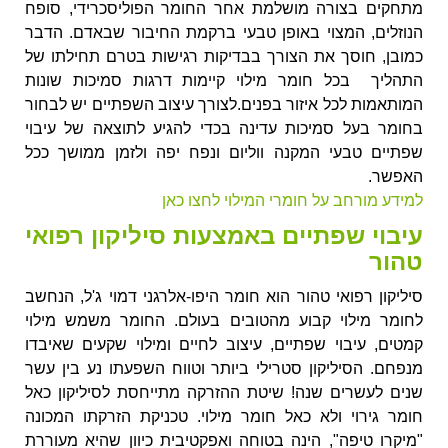
מתחקים בצורה מושלמת אחר החומר הפוליסכרידי, סופח
הנוזלים, המצוי באופן טבעי ברקמת החיבור שבאדם. הדבר
כמובן, חוסך את הצורך בבדיקות רגישות בטרם תחילתו של
התהליך בכל חומר מילוי קיימות דרגות סמיכות שונות
המותאמות לכל איזור בפנים.לצורך עיצוב השפתיים יש לבחור
בחומר בעל סמיכות עדינה בכדי להגיע לתוצאה של עיבוי
שפתיים טבעי המקנה ווליום ונפח יפה ולזמן ממושך ככל
האפשר.
למידע מורחב על חומרי המילוי לחצו כאן
עיבוי שפתיים באמצעות סיליקון רפואי
טהור
סיליקון רפואי טהור הוא חומר היפו-אלרגני דמוי ג'ל, הנחשב
לחומר מילוי קבוע מהטובים בעולם. החומר משמש מילוי
קמטים, עיבוי שפתיים, עיצוב לחיים ומילוי שקעים שאיבדו
מנפחם. הסיליקון סטרילי ביותר וטווח השפעתו נע בין עשר
שנים לעשרים שנה! שיטת ההזרקה מתייחסת לסיליקון כאל
חומר גירוי ולא כאל חומר מילוי. טכניקת הזרקתו המכונה
"מיקרו טיפה", הינה בטוחה ואפקטיבית כיוון שהיא מעוררת