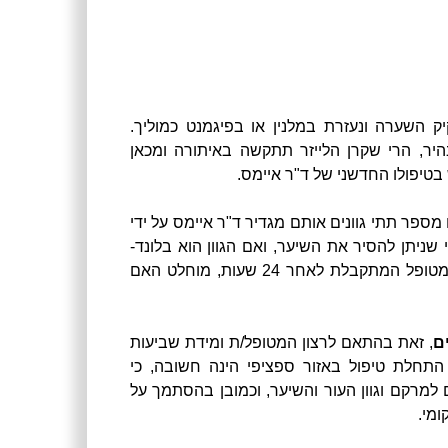
יק השערה ונעזרת במלנין או בפיגמנט כמוליך.
היר, הרי שקרן הלייזר תתקשה באיתורה ומכאן
בטיפולו החדשני של ד"ר איימס.
 מספר תתי גוונים אותם מגדיר ד"ר איימס על ידי
י שניתן להסיר את השיער, ואם הגוון הוא בלונד-
תפוז, יבוצע טיפול ניסיון כאשר בהתאם לתגובת האזור המטופל המתקבלת לאחר 24 שעות, מוחלט האם
ם
, זאת בהתאם לרצון המטופל/ת ומידת שביעות
 התחלת טיפול באזור ספציפי הינה חשובה, כי
מרקם וגוון העור והשיער, וכמובן בהסתמך על
מי.