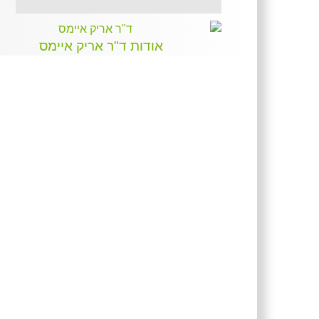
הרמת גבות ומתיחת פנים
עדינה
ללא אשפוז וללא כאבים
אודות ד"ר אריק איימס
הרמת עור הפנים והצוואר
באמצעות מגוון סוגי החוטים
הזמניים הקיימים בעולם
מסיכת קרח לעור זוהר וקורן,
המכיל חומצות, מינרלים וחומרי
הזנה. חצי שעה עם מסיכת הקרח
והמראה-לוהט במיוחד!
טריאדת האוזון
להצרת היקפים, חיטוב הגוף,
המסת שומן וצלוליט והידוק הצוואר
חדש ובלעדי לד"ר איימס!
הזרקת בוטוקס/דיספורט
לאיזור