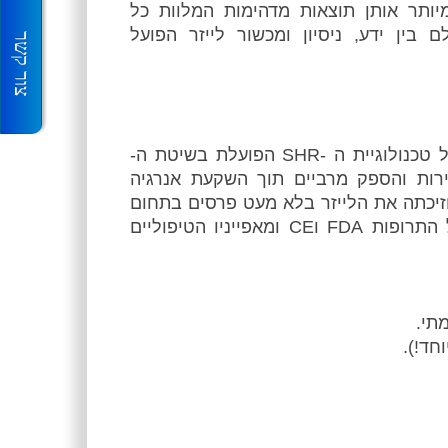
מיותר אותן תוצאות מדהימות המלוות כל
בין ידע, ניסיון ומכשור לייזר הפועל
צור קשר
מכשור הלייזר הרפואי המצוי בקליניקה, מבוסס על טכנולוגיית ה -SHR הפועלת בשיטת ה-
ירות והספק מרביים תוך השקעת אנרגיה
וזיכתה את הלייזר בלא מעט פרסים בתחום
הדרמו-קוסמטיקה בארה"ב. למכשיר אישור מינהל התרופות FDA וCE ומאפייניו הטיפוליים
תי.
חד!).