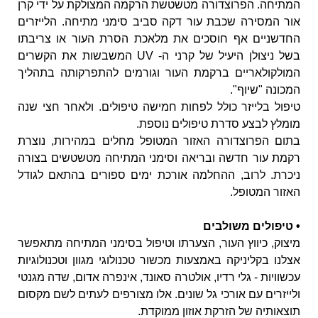
המתיחה. הפרוצדורה מטשטשת הרקמה המצולקת על ידי קרן
אור המסירה שכבת עור דקה סביב סימני מתיחה. הלייזרים
החדשניים אף חוסכים את מלאכת הסרת העור או צריבתו
בשל ניצולן היעיל של קרני ה- UV המשבשות את הקשרים
המולקולאריים ברקמת העור וגורמים להתפרקותה בתהליך
המכונה "שיוף".
טיפול בלייזר כולל לפחות חמישה טיפולים. ולאחר חצי שנה
מומלץ לבצע סדרת טיפולים נוספת.
בתום הפרוצדורה האזור המטופל מחלים במהירות, נוצרת
רקמת עור חדשה ובריאה וסימני המתיחה מטשטשים בצורה
ניכרת. לרוב, ההחלמה אורכת ימים ספורים בהתאם לגודל
האזור המטופל.
• טיפולים משולבים
מיצוק, כיווץ העור, הצערתו וטיפול בסימני המתיחה מתאפשר
אצלנו בקליניקה באמצעות מכשור טכנולוגי מגוון וטכנולוגיות
עכשוויות - גלי רדיו, אולטרה סאונד, אינפרה אדום, שדה מגנטי
ולייזרים עם אורכי גל שונים. אלו מצורפים לעתים לשם מקסום
תוצאותיה של הזרקת אוזון ממוקדת.