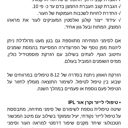
√ הגברת קצב העברת החמצן בדם עד כ- פי 10.
√ החדרת לחויות לשכבות העמוקות של העור.
√ עידוד ייצור קולגן ואלסטין המעניקים לעור את מראהו
המוצק, המתוח ובעל גוון אחיד.
אם לסימני המתיחה מתווספת גם בטן מעט מדולדלת ניתן
ליהנות מפן נוסף של הפרוצדורה המסייעת בהמסת שומנים
וחיטוב הגוף. לעתים בשילוב עם הזרקת פוספטידיל כולין,
ממיס השומנים המוביל בעולם.
הזרקת האוזון ניתנת בסדרה של 8-12 טיפולים במרווחים של
שבוע בין טיפול לטיפול. לשימור התוצאה מומלץ לחזור על
הטיפול פעם נוספת או פעמיים במהלך השנה.
• טיפולי לייזר וקרן אור IPL
שיטה טיפולית נוספת לשיפורם של סימני מתיחה, מתבססת
על טיפול לייזר נקודתי, יעיל וממוקד בשילוב עם מיטב המכשור
הטכנולוגי שיחד מקנים שיפור דרמטי למראה העור וסימני