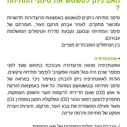
האם ניתן לטשטש את סימני המתיחה
?
סימני מתיחה ניתנים לטשטוש באמצעות פרוצדורות חדשניות
ומכשור מתקדם. לאחר אבחון מרקם העור, חומרתם של
סימני המתיחה וצבעם, נקבעת סדרת הטיפולים המושלמת
עבורכם.
בין הטיפולים המובחרים מצויים:
•
אוזונתרפיה
אוזונותרפיה מהווה פרוצדורה מבורכת בתחום שעד לפני
מספר שנים היה נטול מענה אפקטיבי לסימני מתיחה עיקשים.
הודות לאוזונתרפיה ניתן להבחין בשיפור ניכר במראה של
סימני מתיחה ובטשטושם המהותי. כל זאת באמצאות הזרקת
גז אוזון (O3) שעם חדירתו לרקמות העור והשומן העמוקות,
מתפרק לחמצן רפואי טהור (O2) ומולקולת חמצן נוספת ( O1)
מאוד פעילה המשפרת את צבע העור, מרקמו, חיוניותו ויוצרת
אפקט של מתיחה והרמה עדינה.
√ הגברת קצב חילוף החומרים של תאי הרקמות.