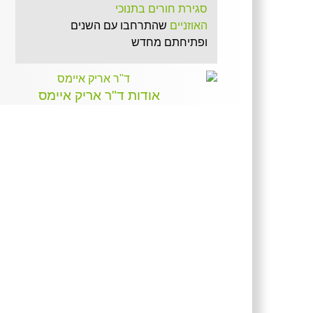
סגירת חורים בתנוכי
האוזניים
שהתרחבו עם השנים
ופתיחתם מחדש
הרמת גבות ומתיחת פנים
עדינה
ללא אשפוז וללא כאבים
אודות ד"ר אריק איימס
הרמת עור הפנים והצוואר
באמצעות מגוון סוגי החוטים
הזמניים הקיימים בעולם
מסיכת קרח לעור זוהר וקורן,
המכיל חומצות, מינרלים וחומרי
הזנה. חצי שעה עם מסיכת הקרח
והמראה-לוהט במיוחד!
טריאדת האוזון
להצרת היקפים, חיטוב הגוף,
המסת שומן וצלוליט והידוק הצוואר