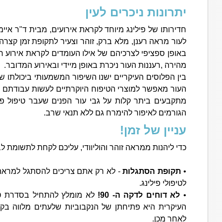
יתרונות ניכרים לעין
חדירותו של פילינג מיוחד לקראת אירועים, מבית ד"ר איימס
לעור מראה רענן, מלא ברק, זוהר וצעיר לתקופת זמן קצרה
באופן ספציפי לצרכיהם של אילו העומדים לקראת אירוע ח
מהירה ,רעננות העור ניכרת באופן מיידי ובאירוע המדובר.
בין הפלוסים העיקריים ישנו השיפור המשמעותי ביכולתו של
העור מאפשר למוצרי הטיפוח היוקרתיים לעשות עבודתם נ
מתקבעים ביתר קלות על גבי עור הפנים שעבר טיפול פי
הגורמים לאיפור להימרח גם ללא תנאי שרב.
עניין של זמן!
כדי ליהנות ממראה זוהר והוליוודי, עליכם לקחת לתשומת 
•
תקופת הסתגלות
- לא רק אתם צריכים להסתגל למראה 
לטיפולי פילינג.
•
לא דוחים לדקה ה- 90!
לא מומלץ להתחיל בסדרת טיפו
העיקרית היא פתיחתן של הנקבוביות שלעתים מלווה בק
לאחר מכן.