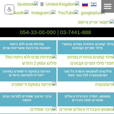
|||
054-33-00-000
|
03-7441-888
מילוי קמטים והחזרת נפחים בחומרי
מתיחת פנים ללא ניתוח
מילוי זמניים וקבועים
תוצאות מרהיבות ומאריכות שנים
פילינגים לטשטוש והסרת כל סוגי
הזרקת בוטוקס ודיספורט בשיטה
הפיגמנטציה לכל גווני העור
ייחודית לחמישה איזורים
טשטוש, הסרה והבהרת עיגולים
עיבוי ועיצוב שפתיים למראה טבעי
שחורים תחת העיניים
וחושני