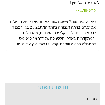
להתחיל ברגל ימין !
קרא עוד...>>
כיצד עושים זאת? פשוט מאוד- לא מתפשרים על טיפולים
אסתטיים ברמה הגבוהה ביותר המתבצעים בליווי צמוד
לכל אורך התהליך בקליניקה הפרטית, מהגדולות
והמתקדמות בארץ - הקליניקה של ד"ר אריק איימס.
להתחלה בריאה וזוהרת, קבעו פגישת ייעוץ עוד היום!
שאיבת שומן ממוקדת במסגרת הקליניקה ע"י
מכשור חדשני עם חזרה מיידית לשגרה!
סגירת חורים בתנוכי האוזניים
שהתרחבו עם
השנים ופתיחתם מחדש
חדשות האתר
הרמת גבות ומתיחת פנים עדינה
ללא אשפוז וללא
כאבים