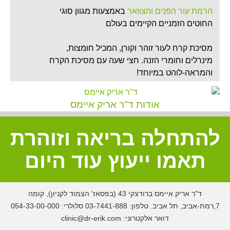
הרמת עור הפנים והצוואר
באמצעות מגוון סוגי
החוטים הזמניים הקיימים בעולם
מסיכת קרח לעור זוהר וקורן, המכיל חומצות,
מינרלים וחומרי הזנה. חצי שעה עם מסיכת הקרח
והמראה-לוהט במיוחד!
טריאדת האוזון
להצרת היקפים, חיטוב הגוף, המסת שומן וצלוליט
אודות ד"ר אריק איימס
והידוק הצוואר
להתחלה בריאה וזוהרת
חדש ובלעדי לד"ר איימס!
הזרקת בוטוקס/דיספורט
לאיזור הרביעי (הרקות)
תאמו ייעוץ עוד היום
ולאיזור החמישי (הקרקפת) - ליצירת מפתח עין
רחב יותר, ליכסון קל נוסף של הגבות ולהרמה
נוספת קלה של העפעפיים.
ד"ר אריק איימס ברודצקי 43 (בפסאז' הצמוד לקניון), קומה
7,רמת-אביב, תל אביב. טלפון:
03-7441-888
סלולרי:
054-33-00-000
דואר אלקטרוני:
clinic@dr-erik.com