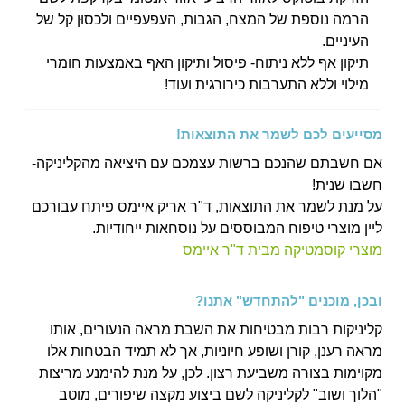
הרמה נוספת של המצח, הגבות, העפעפיים ולכסוּן קל של
העיניים.
תיקון אף ללא ניתוח- פיסול ותיקון האף באמצעות חומרי
מילוי וללא התערבות כירורגית ועוד!
מסייעים לכם לשמר את התוצאות!
אם חשבתם שהנכם ברשות עצמכם עם היציאה מהקליניקה-
חשבו שנית!
על מנת לשמר את התוצאות, ד"ר אריק איימס פיתח עבורכם
ליין מוצרי טיפוח המבוססים על נוסחאות ייחודיות.
מוצרי קוסמטיקה מבית ד"ר איימס
ובכן, מוכנים "להתחדש" אתנו?
קליניקות רבות מבטיחות את השבת מראה הנעורים, אותו
מראה רענן, קורן ושופע חיוניות, אך לא תמיד הבטחות אלו
מקוימות בצורה משביעת רצון. לכן, על מנת להימנע מריצות
"הלוך ושוב" לקליניקה לשם ביצוע מקצה שיפורים, מוטב