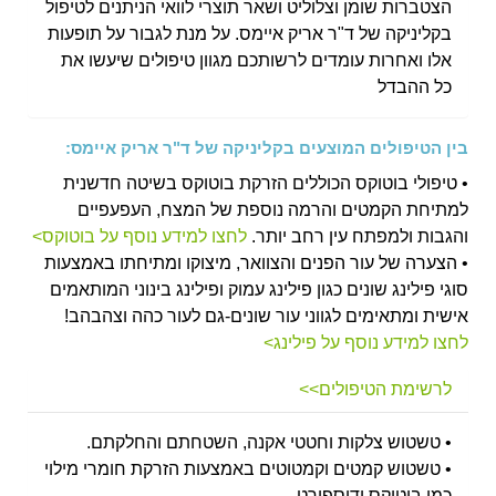
הצטברות שומן וצלוליט ושאר תוצרי לוואי הניתנים לטיפול
בקליניקה של ד"ר אריק איימס. על מנת לגבור על תופעות
אלו ואחרות עומדים לרשותכם מגוון טיפולים שיעשו את
כל ההבדל
בין הטיפולים המוצעים בקליניקה של ד"ר אריק איימס:
• טיפולי בוטוקס הכוללים הזרקת בוטוקס בשיטה חדשנית
למתיחת הקמטים והרמה נוספת של המצח, העפעפיים
והגבות ולמפתח עין רחב יותר.
לחצו למידע נוסף על בוטוקס>
• הצערה של עור הפנים והצוואר, מיצוקו ומתיחתו באמצעות
סוגי פילינג שונים כגון פילינג עמוק ופילינג בינוני המותאמים
אישית ומתאימים לגווני עור שונים-גם לעור כהה וצהבהב!
לחצו למידע נוסף על פילינג>
לרשימת הטיפולים>>
• טשטוש צלקות וחטטי אקנה, השטחתם והחלקתם.
• טשטוש קמטים וקמטוטים באמצעות הזרקת חומרי מילוי
כמו בוטוקס ודיספורט.