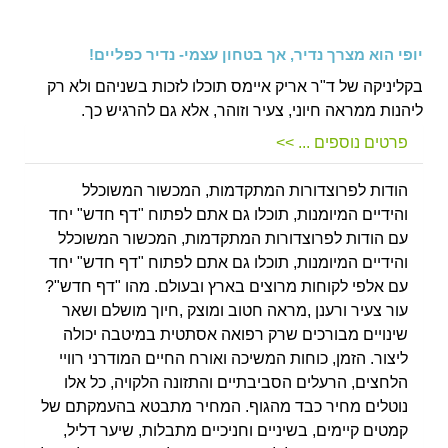
יופי הוא מצרך נדיר, אך בטחון עצמי- נדיר כפליים!
בקליניקה של ד"ר אריק איימס תוכלו לזכות בשניהם ולא רק
ליהנות ממראה חיוני, צעיר וזוהר, אלא גם להרגיש כך.
פרטים נוספים ... >>
הודות לפרוצדורות המתקדמות, המכשור המשוכלל
והידיים המיומנות, תוכלו גם אתם לפתוח "דף חדש" יחד
עם הודות לפרוצדורות המתקדמות, המכשור המשוכלל
והידיים המיומנות, תוכלו גם אתם לפתוח "דף חדש" יחד
עם אלפי לקוחות מרוצים בארץ ובעולם. מהו "דף חדש"?
עור צעיר ורענן ,מראה חטוב ומוצק ,חיוך מושלם ושאר
שינויים מבורכים שרק רפואה אסתטית במיטבה יכולה
ליצור. הזמן, כוחות המשיכה ואורח החיים המודרני רוויי
הלחצים, הרעלים הסביבתיים והתזונה הלקויה, כל אלו
נוטלים מחיר כבד מהגוף. המחיר מתבטא בהעמקתם של
קמטים קיימים, בשיניים וחניכיים מתבלות, שיער דליל,