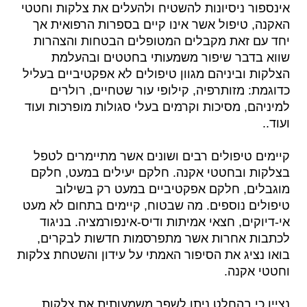
אינספור ניסיונות להשטיח ולהעלים את צלקות וחטטי
האקנה, טיפול אשר אינו קיים בספרות הרפואית אך
יחד עם זאת מקבלים המטופלים הבטחות והצהרות
שווא בדבר שיפור משמעותי בחטטים ובהעלמת
הצלקות וביניהם מגוון טיפולים לא אפקטיביים בעליל
כדוגמת: מזותרפיה, קילופי עור שטחיים, רולרים
למיניהם, מסיכות וקרמים בעלי סגולות מופרכות ועוד
ועוד..
קיימים טיפולים רבים ושונים אשר מתיימרים לטפל
בצלקות ובחטטי אקנה. חלקם יעילים במעט, חלקם
מוגבלים, חלקם אפקטיביים במעט רק בשילוב
טיפולים נוספים. מה שבטוח, קיימים בתחום לא מעט
אי-דיוקים, חצאי אמיתות ודיס-אינפורמציה. בניגוד
לכתבות אחרות אשר מתפרסמות חדשות לבקרים,
בואו נציג את הסיפור האמתי על עידון והשטחת צלקות
וחטטי אקנה.
נציין כי בהחלט ניתן לשפר משמעותית את צלקות