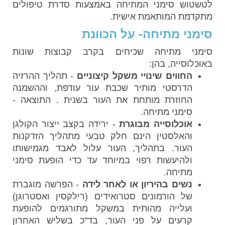
לטשטוש סימני המתיחה באמצעות סדרת טיפולים
מתקדמת המותאמת אישית.
סימני מתיחה- על הכוונת
סימני מתיחה שכיחים בקרב קבוצות שונות
באוכלוסייה, בהן:
החווים שינויי משקל קיצוניים
- תהליך ההרזיה
הדרסטי מותיר שכבת עור עודפת, וההשמנה
החוזרת מותחת את העור בשנית . התוצאה -
סימני מתיחה.
אוכלוסייה מבוגרת
- ירידה בקצב ייצור הקולגן
והאלסטין הינם חלק טבעי מתהליך הזדקנות
העור. בתהליך, העור עלול לאבד מגמישותו
ולהיעשות רפוי במיוחד עד כדי הופעת סימני
מתיחה.
נשים בהיריון או לאחר לידה
- הפרשה מוגברת
של הורמונים סטרואידים (רילקסין ואסטרוגן)
ועלייה מהותית במשקל מתורגמים להופעת
קרעים על פני העור, בד"כ בשליש האחרון