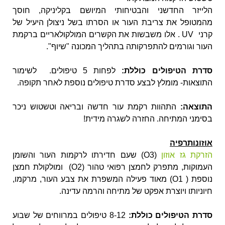
הלייזר החדשני והבטיחותי המיושם בקליניקה, חוסך
מהמטופל את צריבת העור או הסרתו בשל ניצולן היעיל של
קרני UV . אלו משבשות את הקשרים המולקולאריים ברקמת
העור וגורמים להתפרקותה בתהליך המכונה "שיוף".
סדרת הטיפולים כוללת:
לפחות 5 טיפולים. לשימור
התוצאות- מומלץ לבצע סדרת טיפולים נוספת לאחר תקופה.
התוצאה:
התהוות רקמת עור חדשה ובריאה וטשטוש ניכר
בסימני המתיחה. החזרה לשגרה מידית!
אוזונותרפיה
הזרקת גז אוזון
(O3) שעם חדירתו לרקמות העור והשומן
העמוקות, מתפרק לחמצן רפואי טהור (O2) ומולקולת חמצן
נוספת ( O1) מאוד פעילה המשפרת את צבע העור, מרקמו,
חיוניותו ויוצרת אפקט של מתיחה והרמה עדינה.
סדרת הטיפולים כוללת:
8-12 טיפולים במרווחים של שבוע